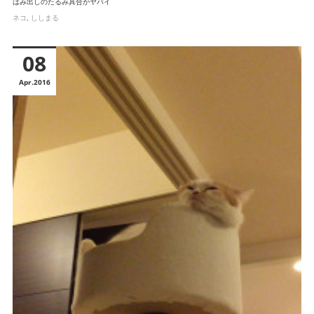
はみ出しのたるみ具合がヤバイ
ネコ
ししまる
08
Apr
2016