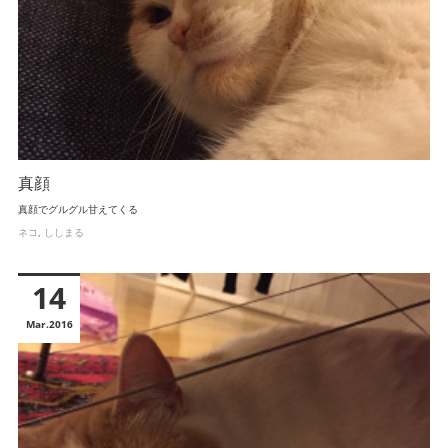
真顔
真顔でグルグル甘えてくる
ネコ
ししまる
14
Mar
2016