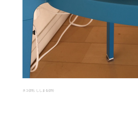
ネコ
(
25
)
ししまる
(
25
)