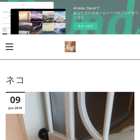
Ameba Owndで
あなただけのホームページやブログをつ
くろう
今すぐ試す
ネコ
09
Jun
2016