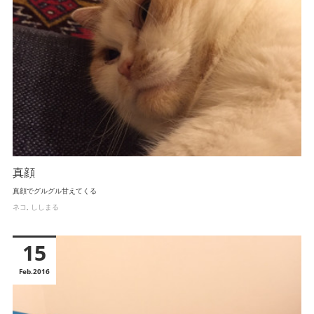
真顔
真顔でグルグル甘えてくる
ネコ
ししまる
15
Feb
2016