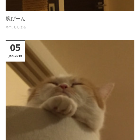
腕ぴーん
ネコ
ししまる
05
Jan
2016