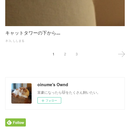
キャットタワーの下から…
ネコ
ししまる
1
2
3
oinume's Ownd
富豪になったら🐱をたくさん飼いたい。
フォロー