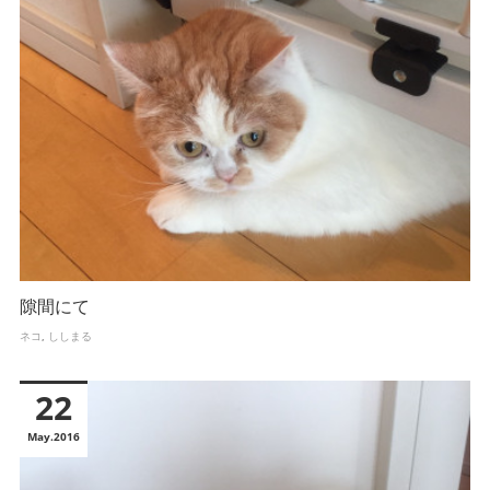
隙間にて
ネコ
ししまる
22
May
2016