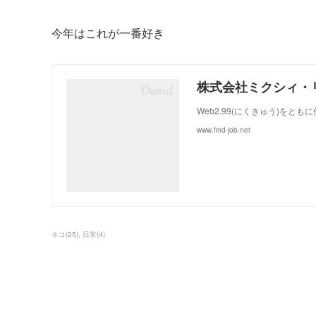
今年はこれが一番好き
株式会社ミクシィ・
Web2.99(にくきゅう)をと
www.find-job.net
ネコ
(
25
)
日常
(
4
)