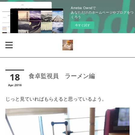
Ameba Owndで
あなただけのホームページやブログをつ
くろう
今すぐ試す
18
食卓監視員 ラーメン編
Apr
2016
じっと見ていればもらえると思っているよう。