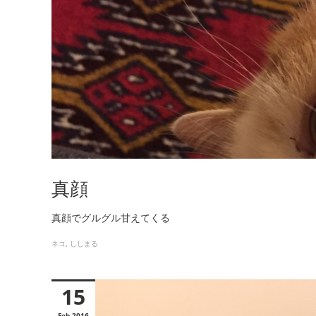
真顔
真顔でグルグル甘えてくる
ネコ
ししまる
15
Feb
2016