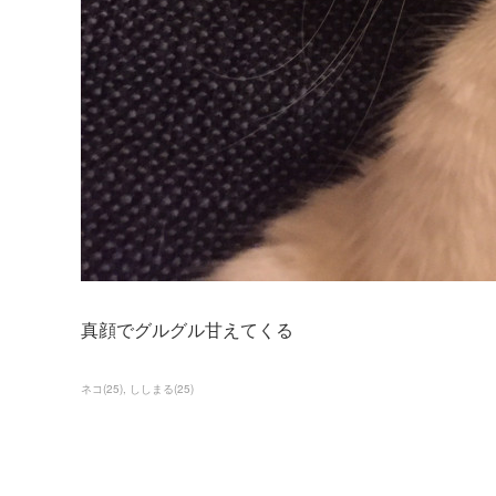
真顔でグルグル甘えてくる
ネコ
(
25
)
ししまる
(
25
)