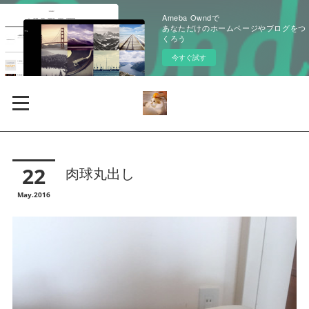
Ameba Owndで
あなただけのホームページやブログをつ
くろう
今すぐ試す
22
肉球丸出し
May
2016