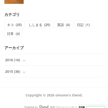
カテゴリ
ネコ
(
25
)
ししまる
(
25
)
英語
(
4
)
日記
(
1
)
日常
(
4
)
アーカイブ
2016
(
16
)
(
1
)
2015
(
36
)
(
1
)
(
2
)
(
4
)
(
3
)
Copyright ©
2026
oinume's Ownd
.
(
4
)
(
3
)
Powered by
無料でホームページをつくろう