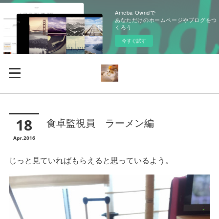
Ameba Owndで
あなただけのホームページやブログをつ
くろう
今すぐ試す
18
食卓監視員 ラーメン編
Apr
2016
じっと見ていればもらえると思っているよう。