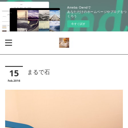
Ameba Owndで
あなただけのホームページやブログをつ
くろう
今すぐ試す
15
まるで石
Feb
2016