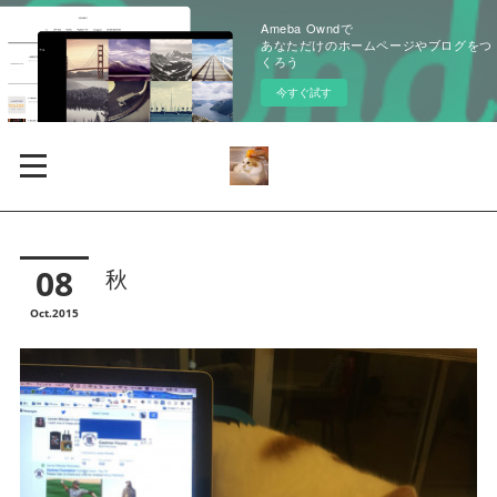
Ameba Owndで
あなただけのホームページやブログをつ
くろう
今すぐ試す
08
秋
Oct
2015