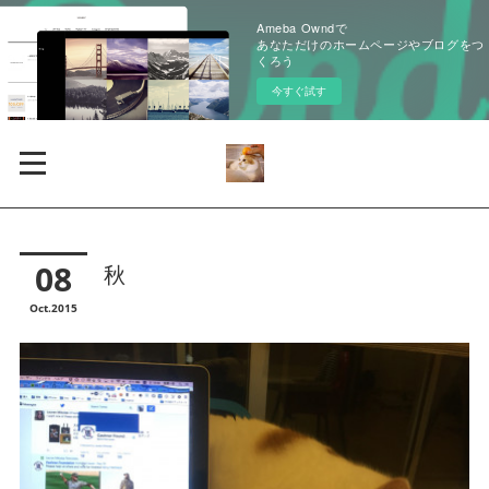
Ameba Owndで
あなただけのホームページやブログをつ
くろう
今すぐ試す
08
秋
Oct
2015