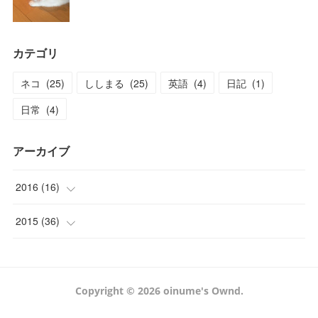
カテゴリ
ネコ
(
25
)
ししまる
(
25
)
英語
(
4
)
日記
(
1
)
日常
(
4
)
アーカイブ
2016
(
16
)
(
1
)
2015
(
36
)
(
1
)
(
2
)
(
4
)
(
3
)
Copyright ©
2026
oinume's Ownd
.
(
4
)