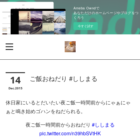
Ameba Owndで
あなただけのホームページやブログをつ
くろう
今すぐ試す
14
ご飯おねだり #ししまる
Dec
2015
休日家にいるとだいたい夜ご飯一時間前からにゃぁにゃ
ぁと鳴き始めゴハンをねだられる。
夜ご飯一時間前からおねだり
#ししまる
pic.twitter.com/n39hbSVtHK