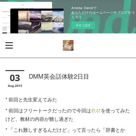
Ameba Owndで
あなただけのホームページやブログをつ
くろう
今すぐ試す
03
DMM英会話体験2日目
Aug
2015
* 前回と先生変えてみた
* 前回はフリートークだったので今回は
教材
を使ってみた
けど、教材の内容が難し過ぎた
* 「これ難しすぎるんだけど」って言ったら「辞書とか